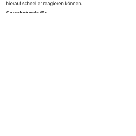
hierauf schneller reagieren können.
Sprechstunde für
Nachbarschaftshilfe und
Raumvermietung:
Mittwoch
16:00 bis 19:00 Uhr
Sprechstunde für
Inklusionsanliegen, Projekte und
Treff-Themen:
Dienstag
10:00 Uhr bis 13:00 Uhr
Bildungssprechstunde:
Donnerstag
13.30 bis 14.30 Uhr
Kontakt