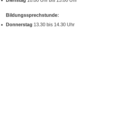
Dienstag
10:00 Uhr bis 13:00 Uhr
Bildungssprechstunde:
Donnerstag
13.30 bis 14.30 Uhr
Kontakt
Kinderschutz
Social Media
Nachbarschaftstreff
Blumenau
Datenschutz