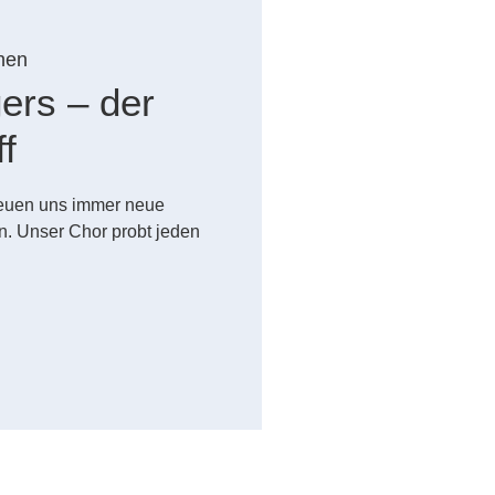
hen
gers – der
f
reuen uns immer neue
. Unser Chor probt jeden