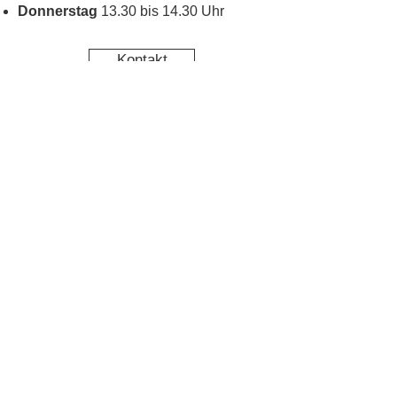
Donnerstag
13.30 bis 14.30 Uhr
Kontakt
Kinderschutz
Social Media
Nachbarschaftstreff
Blumenau
Datenschutz
Impressum