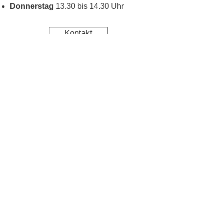
Donnerstag
13.30 bis 14.30 Uhr
Kontakt
Kinderschutz
Social Media
Nachbarschaftstreff
Blumenau
Datenschutz
Impressum