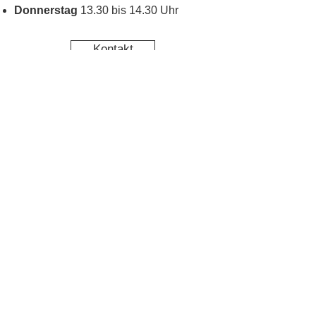
Donnerstag
13.30 bis 14.30 Uhr
Kontakt
Kinderschutz
Social Media
Nachbarschaftstreff
Blumenau
Datenschutz
Impressum