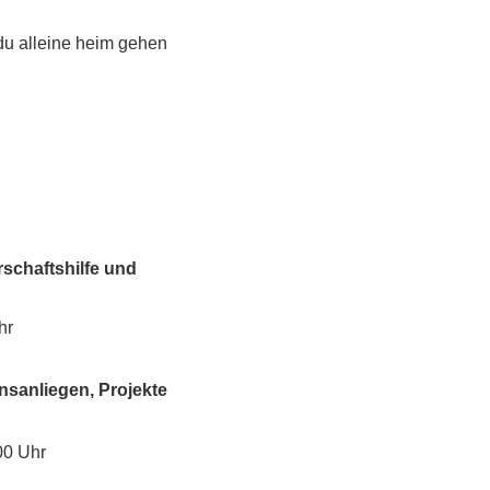
 du alleine heim gehen 
schaftshilfe und
hr
nsanliegen, Projekte
00 Uhr