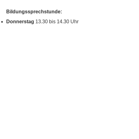
Bildungssprechstunde:
Donnerstag
13.30 bis 14.30 Uhr
Kontakt
Kinderschutz
Social Media
Nachbarschaftstreff
Blumenau
Datenschutz