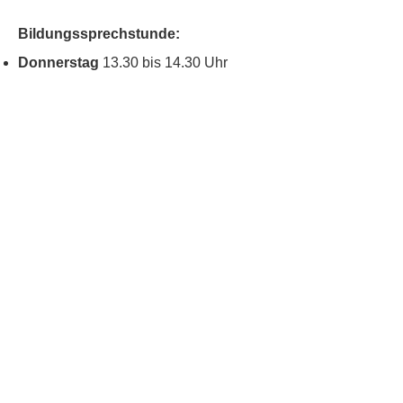
Bildungssprechstunde:
Donnerstag
13.30 bis 14.30 Uhr
Kontakt
Kinderschutz
Social Media
Nachbarschaftstreff
Blumenau
Datenschutz