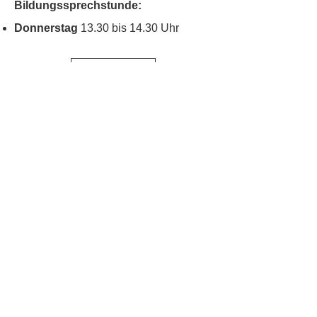
Bildungssprechstunde:
Donnerstag
13.30 bis 14.30 Uhr
Kontakt
Kinderschutz
Social Media
Nachbarschaftstreff
Blumenau
Datenschutz
Impressum