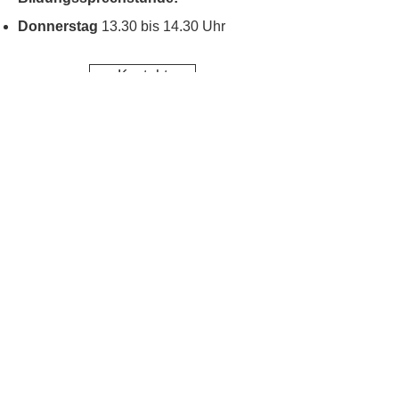
Donnerstag
13.30 bis 14.30 Uhr
Kontakt
Kinderschutz
Social Media
Nachbarschaftstreff
Blumenau
Datenschutz
Impressum